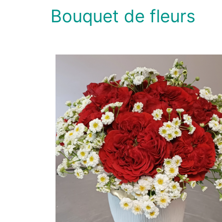
Bouquet de fleurs