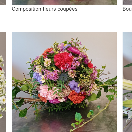
Composition fleurs coupées
Bou