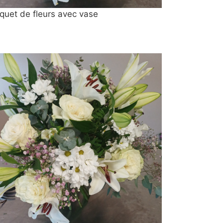
quet de fleurs avec vase