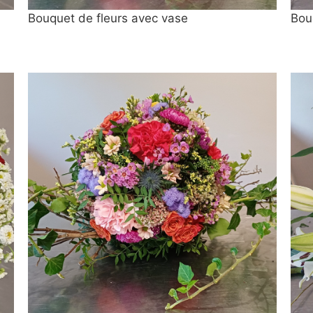
Bouquet de fleurs avec vase
Bou