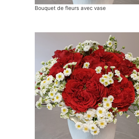
Bouquet de fleurs avec vase