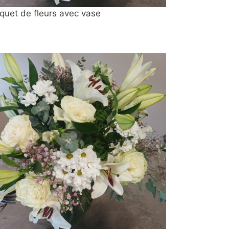
quet de fleurs avec vase