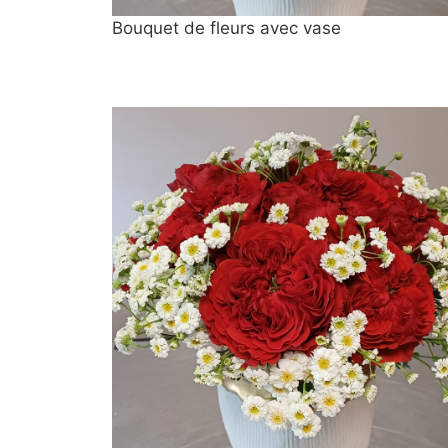
Bouquet de fleurs avec vase