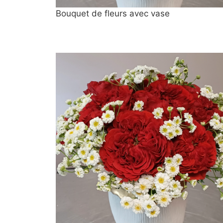
Bouquet de fleurs avec vase