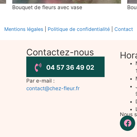
Bouquet de fleurs avec vase
Bou
Mentions légales
|
Politique de confidentialité
|
Contact
Contactez-nous
Hora
04 57 36 49 02
Par e-mail :
contact@chez-fleur.fr
Nous s