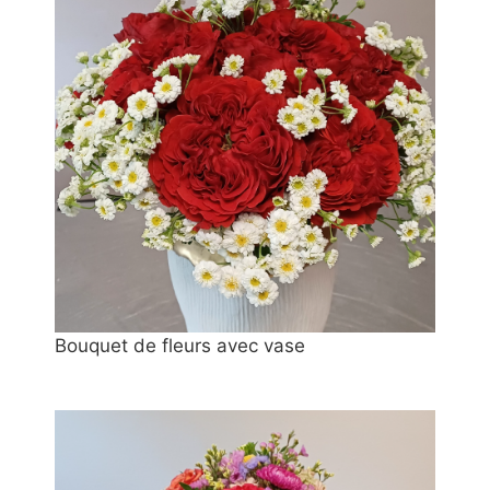
Bouquet de fleurs avec vase