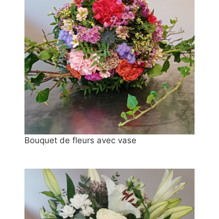
Bouquet de fleurs avec vase