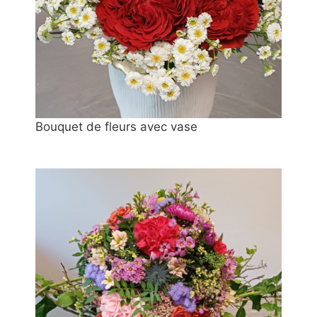
Bouquet de fleurs avec vase