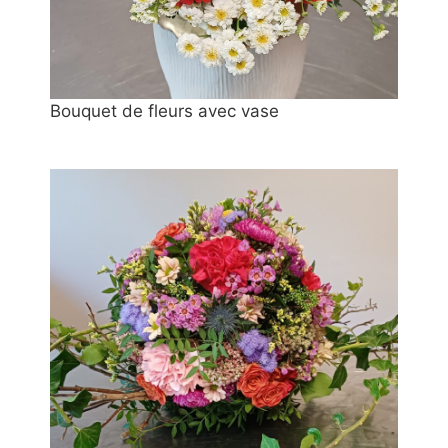
Bouquet de fleurs avec vase