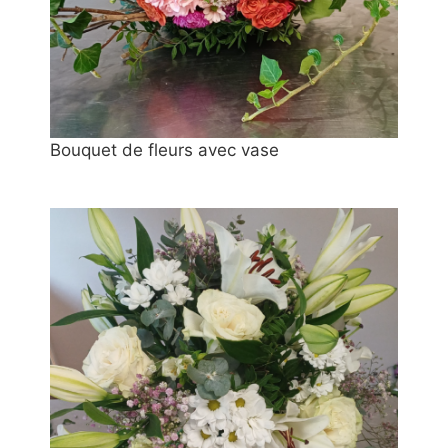
Bouquet de fleurs avec vase