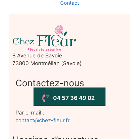
Contact
8 Avenue de Savoie
73800 Montmélian (Savoie)
Contactez-nous
04 57 36 49 02
Par e-mail :
contact@chez-fleur.fr