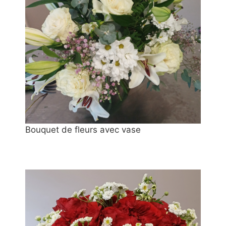
Bouquet de fleurs avec vase