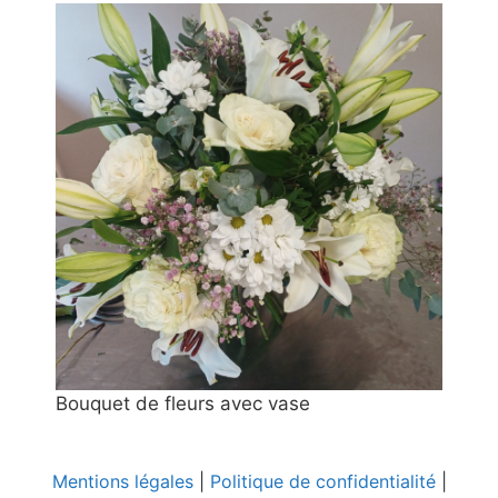
Bouquet de fleurs avec vase
Mentions légales
|
Politique de confidentialité
|