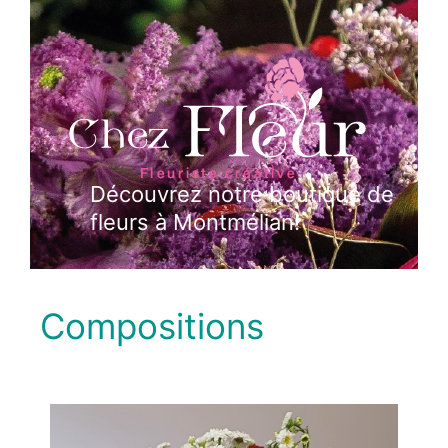
Découvrez notre boutique de
fleurs à Montmélian!
Compositions