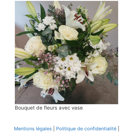
Bouquet de fleurs avec vase
Mentions légales
|
Politique de confidentialité
|