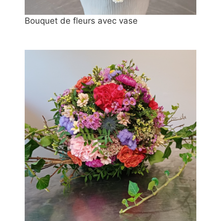
Bouquet de fleurs avec vase