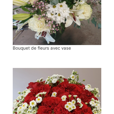
Bouquet de fleurs avec vase