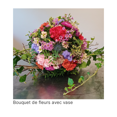
Bouquet de fleurs avec vase