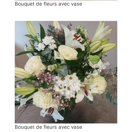
Bouquet de fleurs avec vase
Bouquet de fleurs avec vase