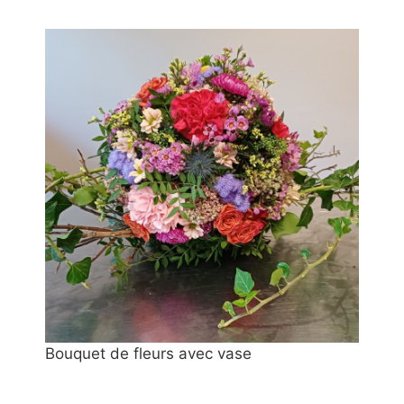
Bouquet de fleurs avec vase