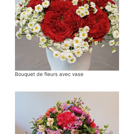
Bouquet de fleurs avec vase