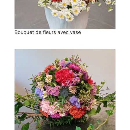
Bouquet de fleurs avec vase