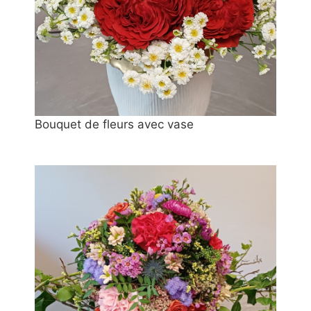
Bouquet de fleurs avec vase