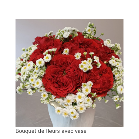
Bouquet de fleurs avec vase