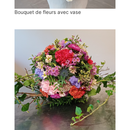
Bouquet de fleurs avec vase