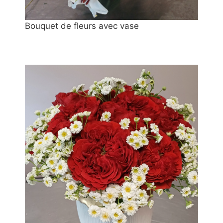
Bouquet de fleurs avec vase